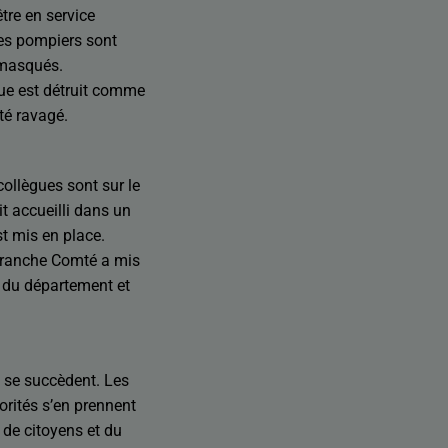
tre en service
les pompiers sont
s masqués.
que est détruit comme
été ravagé.
 collègues sont sur le
it accueilli dans un
t mis en place.
Franche Comté a mis
e du département et
re se succèdent. Les
orités s’en prennent
 de citoyens et du