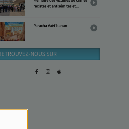
Mémoire des victimes de crimes
racistes et antisémites et
Hommage aux « Justes »
Paracha Vaèt'hanan
RETROUVEZ-NOUS SUR