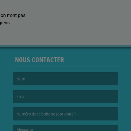
ion n’ont pas
giens.
NOUS CONTACTER
(Le nom est obligatoire. )
(L’email est obligatoire. )