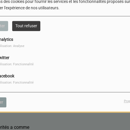
s des cookies pour fournir les services et les fonctionnalités proposés sur 
r l'expérience de nos utilisateurs.
ter
Tout refuser
nalytics
ilisation: Analyse
TÉLÉCHARGER LE PODCAST
witter
ilisation: Fonctionnalité
écembre au Collège
acebook
ur le Préfet avec
ilisation: Fonctionnalité
 du Conseil
e de l’Académie de
ponses aux questions
Pro
er
orités a comme