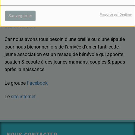
TÉLÉCHARGER LE PODCAST
Nous avons reçu Lucie
Propulsé par Orejime
Sauvegarder
Mathis, référente pour la Côte-D'or de l'association
Supermamans
Car nous avons tous besoin d'une oreille ou d'une épaule
pour nous bichonner lors de l'arrivée d'un enfant, cette
jeune association est un reseau de bénévole qui apporte
soutien & écoute à des jeunes mamans, couples & papas
après la naissance.
Le groupe
Facebook
Le
site internet