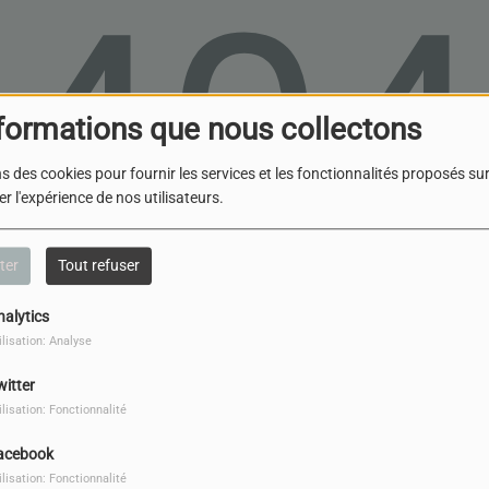
404
formations que nous collectons
s des cookies pour fournir les services et les fonctionnalités proposés sur 
r l'expérience de nos utilisateurs.
ter
Tout refuser
nalytics
ilisation: Analyse
, vous avez rencontré une er
witter
ilisation: Fonctionnalité
Il semble que la page que vous recherchez n’existe plus.
acebook
ilisation: Fonctionnalité