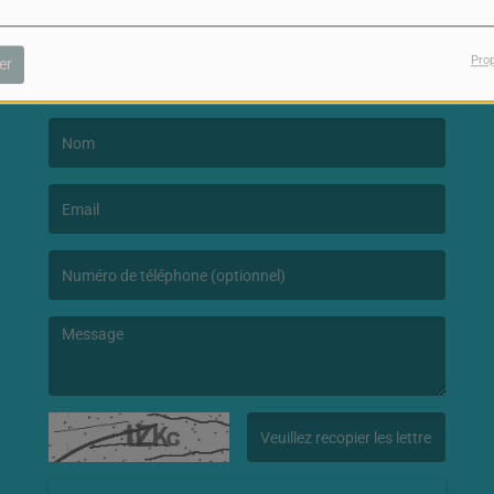
Pro
NOUS CONTACTER
er
(Le nom est obligatoire. )
(L’email est obligatoire. )
(Le message est obligatoire. )
(Captcha invalide. )