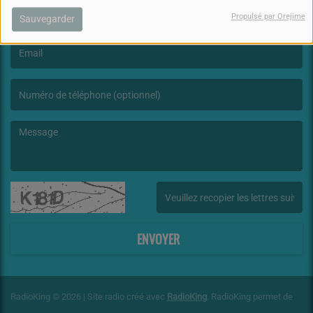
Propulsé par Orejime
Sauvegarder
(Le nom est obligatoire. )
(L’email est obligatoire. )
(Le message est obligatoire. )
(Captcha invalide. )
ENVOYER
RadioKing © 2026 | Site radio créé avec
RadioKing
. RadioKing permet de