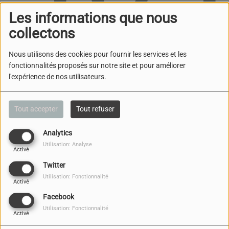
Les informations que nous
collectons
Nous utilisons des cookies pour fournir les services et les
fonctionnalités proposés sur notre site et pour améliorer
l'expérience de nos utilisateurs.
Oups, vous avez
rencontré une erreur.
Tout accepter
Tout refuser
Il semble que la page que vous recherchez n’existe
Analytics
plus.
Utilisation: Analyse
Activé
Twitter
Utilisation: Fonctionnalité
Activé
Facebook
NOUS CONTACTER
Utilisation: Fonctionnalité
Activé