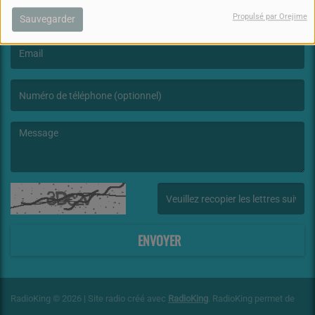
Propulsé par Orejime
Sauvegarder
(Le nom est obligatoire. )
(L’email est obligatoire. )
(Le message est obligatoire. )
(Captcha invalide. )
ENVOYER
RadioKing © 2026 | Site radio créé avec
RadioKing
. RadioKing permet de