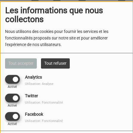
Les informations que nous
collectons
Nous utilisons des cookies pour fournir les services et les
fonctionnalités proposés sur notre site et pour améliorer
l'expérience de nos utilisateurs.
Oups, vous avez
rencontré une erreur.
Tout accepter
Tout refuser
Il semble que la page que vous recherchez n’existe
Analytics
plus.
Utilisation: Analyse
Activé
Twitter
Utilisation: Fonctionnalité
Activé
Facebook
NOUS CONTACTER
Utilisation: Fonctionnalité
Activé