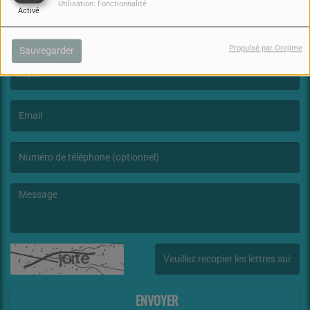
Utilisation: Fonctionnalité
Activé
NOUS CONTACTER
Propulsé par Orejime
Sauvegarder
(Le nom est obligatoire. )
(L’email est obligatoire. )
(Le message est obligatoire. )
(Captcha invalide. )
ENVOYER