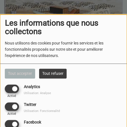
Les informations que nous
collectons
Nous utilisons des cookies pour fournir les services et les
fonctionnalités proposés sur notre site et pour améliorer
l'expérience de nos utilisateurs.
15 MAI 2026
Tout accepter
Tout refuser
ÉCOUTER LE PODCAST
Analytics
TÉLÉCHARGER LE PODCAST
Utilisation: Analyse
le commentaire de la
Activé
paracha par chaim slonim
Twitter
Utilisation: Fonctionnalité
Activé
Facebook