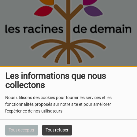
Les informations que nous
14 MAI 2024
collectons
ÉCOUTER LE PODCAST
TÉLÉCHARGER LE PODCAST
Nous utilisons des cookies pour fournir les services et les
Aurore a reçu Ruth
fonctionnalités proposés sur notre site et pour améliorer
Ouazana de l
’
Association les Racines de Demain .
Une
l'expérience de nos utilisateurs.
Association fondée en 2017 qui œuvre pour la construction
d’une société plus éclairée en luttant contre les préjugés
avec l’aide de spécialistes de l’éducation informelle et du
Tout accepter
Tout refuser