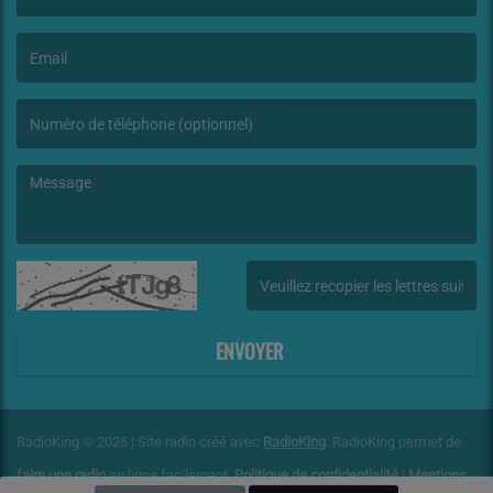
(Le nom est obligatoire. )
(L’email est obligatoire. )
(Le message est obligatoire. )
(Captcha invalide. )
ENVOYER
RadioKing © 2026 | Site radio créé avec
RadioKing
. RadioKing permet de
faire une radio
en ligne facilement.
Politique de confidentialité
|
Mentions