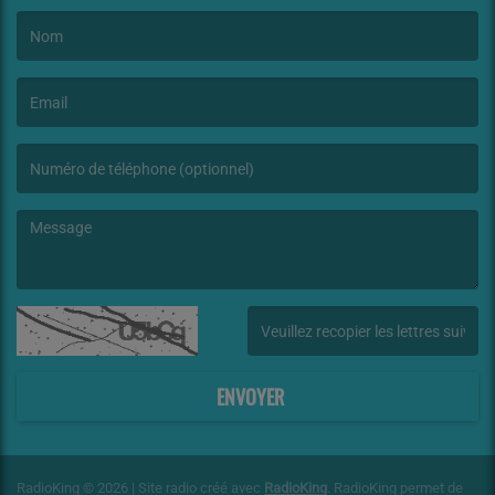
(Le nom est obligatoire. )
(L’email est obligatoire. )
(Le message est obligatoire. )
(Captcha invalide. )
ENVOYER
RadioKing © 2026 | Site radio créé avec
RadioKing
. RadioKing permet de