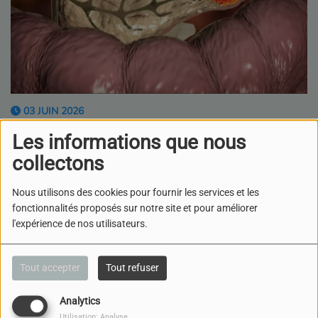
03 JUIN 2026
ÉCOUTER LE PODCAST
Les informations que nous
TÉLÉCHARGER LE PODCAST
collectons
Dans ce nouvel épisode
de l'émission '' La santé à venir" Le professeur Jean-Pierre
Nous utilisons des cookies pour fournir les services et les
Didier à recu Pierre FUMOLEAU, Professeur ,praticien
fonctionnalités proposés sur notre site et pour améliorer
hospitalier au centre hospitalier universitaire de Dijon et au
l'expérience de nos utilisateurs.
Centre de lutte contre le cancer
Tout accepter
Tout refuser
Ensemble, il évoque l'avancé des recherches sur le cancer
du Pancreas
Analytics
Utilisation: Analyse