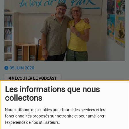
05 JUIN 2026
ÉCOUTER LE PODCAST
TÉLÉCHARGER LE PODCAST
Les informations que nous
Dans ce nouvel épisode
collectons
de Il Fuoco d'Italia, Vincenzo Cirillo reçoit
Pascal Lazzarotti
.
Nous utilisons des cookies pour fournir les services et les
Peintre et plasticien, Pascal Iazzarotti explore sans cesse
fonctionnalités proposés sur notre site et pour améliorer
de nouvelles formes d'expression, de la peinture
l'expérience de nos utilisateurs.
traditionnelle au numérique.