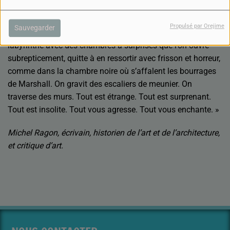
« Avec toute l’ingéniosité de l’architecte qui en avait soupé
de l’architecture rationnelle et rêvait d’anarchitecture, Alain
Propulsé par Orejime
Sauvegarder
Bourbonnais aménagea un parcours initiatique, un
labyrinthe avec des chambres à surprises que l’on ouvre
subrepticement, quitte à en ressortir avec frisson et horreur,
comme dans la chambre noire où s’affalent les bourrages
de Marshall. On gravit des escaliers de meunier. On
traverse des murs. Tout est étrange. Tout est surprenant.
Tout est insolite. Tout vous agresse. Tout vous enchante. »
Michel Ragon, écrivain, historien de l’art et de l’architecture,
et critique d’art.