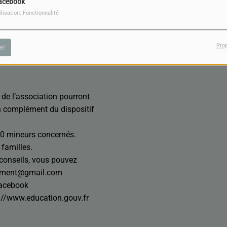
acebook
TÉLÉCHARGER LE PODCAST
ilisation: Fonctionnalité
tre le harcèlement.
Pro
er
dente de l’association de
 de l’association pourront
en complément du dispositif
0 mineurs concernés.
familles.
 conseils, vous pouvez
element@gmail.com
facebook
ps://www.education.gouv.fr