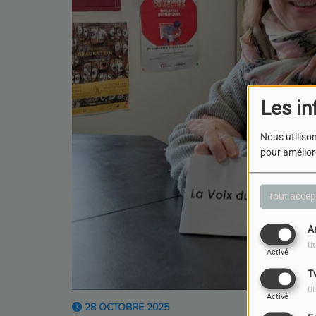
Les in
Nous utilison
pour améliore
Tout accep
A
Ut
Activé
T
Ut
Activé
28 OCTOBRE 2025