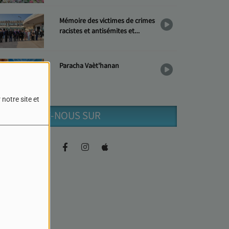
Mémoire des victimes de crimes
racistes et antisémites et
Hommage aux « Justes »
Paracha Vaèt'hanan
notre site et
RETROUVEZ-NOUS SUR