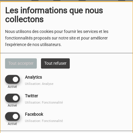
Les informations que nous
collectons
Nous utilisons des cookies pour fournir les services et les
fonctionnalités proposés sur notre site et pour améliorer
l'expérience de nos utilisateurs.
Oups, vous avez
rencontré une erreur.
Tout accepter
Tout refuser
Il semble que la page que vous recherchez n’existe
Analytics
plus.
Utilisation: Analyse
Activé
Twitter
Utilisation: Fonctionnalité
Activé
Facebook
NOUS CONTACTER
Utilisation: Fonctionnalité
Activé