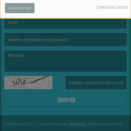
Propulsé par Orejime
Sauvegarder
(Le nom est obligatoire. )
(L’email est obligatoire. )
(Le message est obligatoire. )
(Captcha invalide. )
ENVOYER
RadioKing © 2026 | Site radio créé avec
RadioKing
. RadioKing permet de