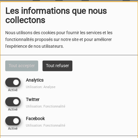
Les informations que nous
collectons
Nous utilisons des cookies pour fournir les services et les
fonctionnalités proposés sur notre site et pour améliorer
l'expérience de nos utilisateurs.
Oups, vous avez
rencontré une erreur.
Tout accepter
Tout refuser
Il semble que la page que vous recherchez n’existe
Analytics
plus.
Utilisation: Analyse
Activé
Twitter
Utilisation: Fonctionnalité
Activé
Facebook
NOUS CONTACTER
Utilisation: Fonctionnalité
Activé