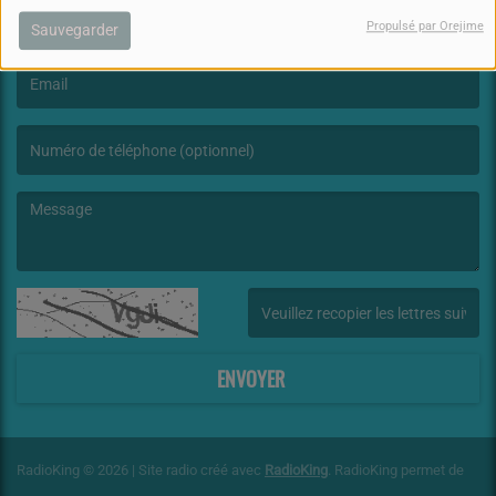
Propulsé par Orejime
Sauvegarder
(Le nom est obligatoire. )
(L’email est obligatoire. )
(Le message est obligatoire. )
(Captcha invalide. )
ENVOYER
RadioKing © 2026 | Site radio créé avec
RadioKing
. RadioKing permet de