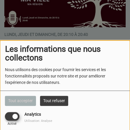
LUNDI, JEUDI ET DIMANCHE, DE 20:10 À 20:40
Les informations que nous
Ma ville, ma région :
Votre nouvelle émission d'actualité
collectons
régionale.
Nous utilisons des cookies pour fournir les services et les
fonctionnalités proposés sur notre site et pour améliorer
Podcast(s) de l’émission
l'expérience de nos utilisateurs.
UNE
LE
Tout accepter
Tout refuser
DÉPUTÉE
THÉÂTRE
POUR LA
AU CŒUR
Analytics
LOI
DU
LA VILLE
BONJOUR,
Utilisation: Analyse
INTÉGRALE
PARCOURS
DE DIJON
MA VILLE,
Activé