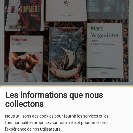
LUNDI ET MERCREDI, DE 10:00 À 11:00
Les informations que nous
collectons
L'envie de Lire est une émission consacrée à la littérature
Nous utilisons des cookies pour fournir les services et les
sous toutes ses formes et à toutes les époques. À vos livres
fonctionnalités proposés sur notre site et pour améliorer
!
l'expérience de nos utilisateurs.