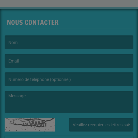
SURVIVRE
À L’EXIL
STALINIEN,
NOUS CONTACTER
1939-
1991 »
(Le nom est obligatoire. )
(L’email est obligatoire. )
(Le message est obligatoire. )
(Captcha invalide. )