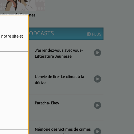
inéraires de Femmes
DERNIERS PODCASTS
PLUS
notre site et
J'ai rendez-vous avec vous-
Littérature Jeunesse
L'envie de lire- Le climat à la
dérive
Paracha- Ekev
Mémoire des victimes de crimes