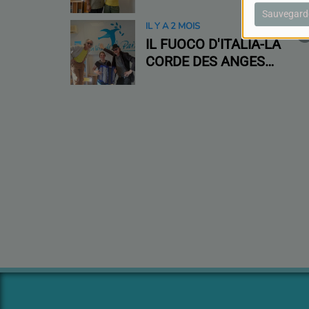
Sauvegard
IL Y A 2 MOIS
IL FUOCO D'ITALIA-LA
CORDE DES ANGES
ET MR COLORS