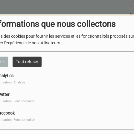
It
eter
formations que nous collectons
s des cookies pour fournir les services et les fonctionnalités proposés sur 
r l'expérience de nos utilisateurs.
ter
Tout refuser
nalytics
ilisation: Analyse
IL Y A 1 MOIS
IL FUOCO D'ITALIA-
witter
SARA CHENAL ET
ilisation: Fonctionnalité
OLIVIER PELMOINE
acebook
IL Y A 2 MOIS
ilisation: Fonctionnalité
IL FUOCO D'ITALIA-
FESTIVAL ONE+ONE