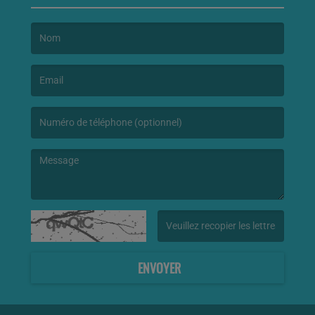
(Le nom est obligatoire. )
(L’email est obligatoire. )
(Le message est obligatoire. )
(Captcha invalide. )
ENVOYER