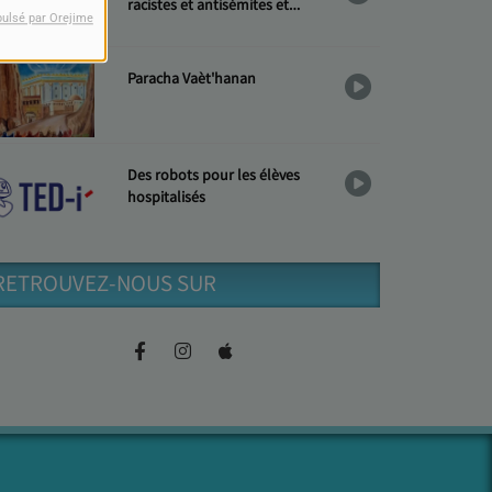
racistes et antisémites et
pulsé par Orejime
Hommage aux « Justes »
Paracha Vaèt'hanan
Des robots pour les élèves
hospitalisés
RETROUVEZ-NOUS SUR