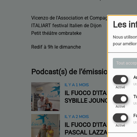
Vicenzo de l'Association et Compagnie Ombradip
Les in
ITALIART festival Italien de Dijon
Petit théâtre ombrateke
Nous utilison
pour améliore
Redif à 9h le dimanche
Tout accep
Podcast(s) de l’émission
A
Ut
IL Y A 1 MOIS
Activé
IL FUOCO D'ITALIA-
T
SYBILLE JOUNOT
Ut
Activé
F
IL Y A 2 MOIS
Ut
IL FUOCO D'ITALIA -
Activé
PASCAL LAZZAROTTI