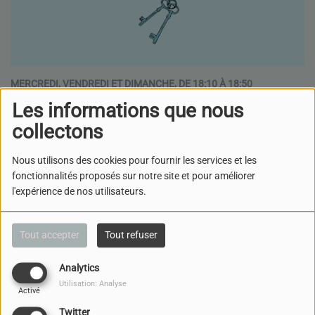
MERCREDI, VENDREDI ET DIMANCHE, DE 18:10 À 18:50
Les informations que nous
collectons
Gardien de mon Frère
Nous utilisons des cookies pour fournir les services et les
Podcast(s) de l’émission
fonctionnalités proposés sur notre site et pour améliorer
l'expérience de nos utilisateurs.
MÉMOIRE
DES
DES
ROBOTS
Tout accepter
Tout refuser
VICTIMES
POUR LES
DE CRIMES
ÉLÈVES
POUR LA
GARDIEN
Analytics
RACISTES
HOSPITALISÉS
LOI CADRE
DE MON
Utilisation: Analyse
Activé
ET
GLOBALE
FRÈRE -
Twitter