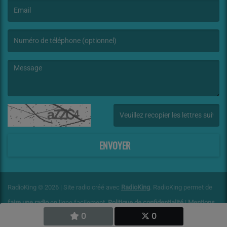
(L’email est obligatoire. )
(Le message est obligatoire. )
(Captcha invalide. )
ENVOYER
RadioKing © 2026 | Site radio créé avec
RadioKing
. RadioKing permet de
faire une radio
en ligne facilement.
Politique de confidentialité
|
Mentions
0
0
légales